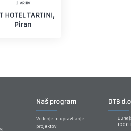
ARHIV
T HOTEL TARTINI,
Piran
Naš program
DTB d.o
Dunajs
Vodenje in upravljanje
1000 
projektov
na