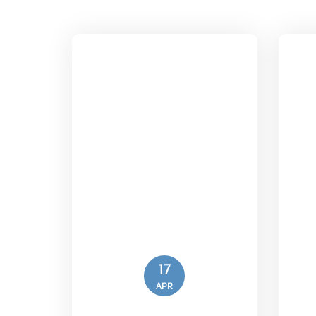
17
APR