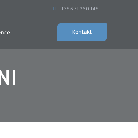
+386 31 260 148
Kontakt
ence
NI