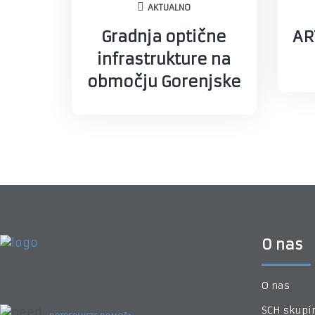
AKTUALNO
Gradnja optične
AR
infrastrukture na
območju Gorenjske
O nas
O nas
SCH skupi